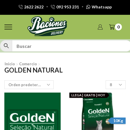
2622 2622
092 953 231
Whatsapp
0
Inicio
Comercio
GOLDEN NATURAL
Productos
por
pagina
LLEGA [ GRATIS ] HOY
10Kg