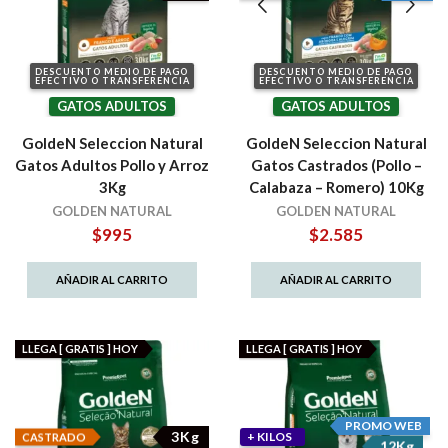
DESCUENTO MEDIO DE PAGO
DESCUENTO MEDIO DE PAGO
EFECTIVO O TRANSFERENCIA
EFECTIVO O TRANSFERENCIA
GATOS ADULTOS
GATOS ADULTOS
GoldeN Seleccion Natural
GoldeN Seleccion Natural
Gatos Adultos Pollo y Arroz
Gatos Castrados (Pollo –
3Kg
Calabaza – Romero) 10Kg
GOLDEN NATURAL
GOLDEN NATURAL
$
995
$
2.585
AÑADIR AL CARRITO
AÑADIR AL CARRITO
LLEGA [ GRATIS ] HOY
LLEGA [ GRATIS ] HOY
PROMO WEB
3Kg
+ KILOS
CASTRADO
12Kg