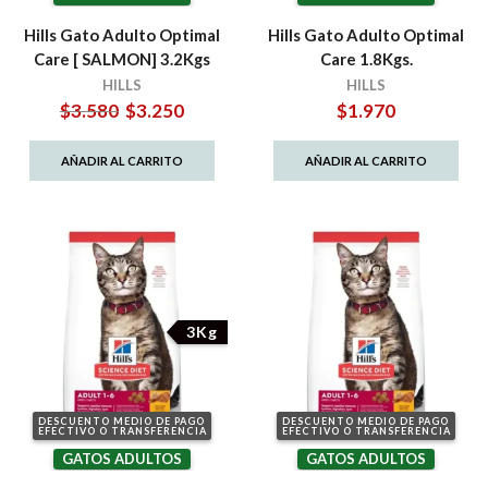
Hills Gato Adulto Optimal
Hills Gato Adulto Optimal
Care [ SALMON] 3.2Kgs
Care 1.8Kgs.
HILLS
HILLS
El
El
$
3.580
$
3.250
$
1.970
precio
precio
original
actual
AÑADIR AL CARRITO
AÑADIR AL CARRITO
era:
es:
$3.580.
$3.250.
3Kg
DESCUENTO MEDIO DE PAGO
DESCUENTO MEDIO DE PAGO
EFECTIVO O TRANSFERENCIA
EFECTIVO O TRANSFERENCIA
GATOS ADULTOS
GATOS ADULTOS