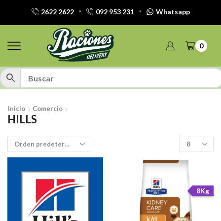
2622 2622
092 953 231
Whatsapp
0
Inicio
Comercio
HILLS
Productos
por
pagina
8Kg