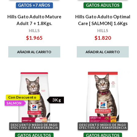
GATOS +7 AÑOS
GATOS ADULTOS
Hills Gato Adulto Mature
Hills Gato Adulto Optimal
Adult 7 + 1.8Kgs.
Care [ SALMON] 1.6Kgs
HILLS
HILLS
$
1.965
$
1.820
AÑADIR AL CARRITO
AÑADIR AL CARRITO
Con Descuento
3Kg
SALMON
DESCUENTO MEDIO DE PAGO
DESCUENTO MEDIO DE PAGO
EFECTIVO O TRANSFERENCIA
EFECTIVO O TRANSFERENCIA
GATOS ADULTOS
GATOS ADULTOS