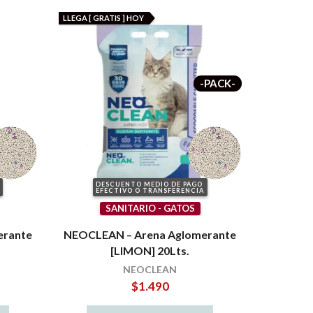
LLEGA [ GRATIS ] HOY
-PACK-
DESCUENTO MEDIO DE PAGO
EFECTIVO O TRANSFERENCIA
SANITARIO - GATOS
erante
NEOCLEAN – Arena Aglomerante
[LIMON] 20Lts.
NEOCLEAN
$
1.490