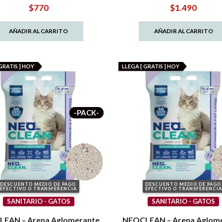
$
770
$
1.490
AÑADIR AL CARRITO
AÑADIR AL CARRITO
GRATIS ] HOY
LLEGA [ GRATIS ] HOY
-PACK-
DESCUENTO MEDIO DE PAGO
DESCUENTO MEDIO DE PAGO
EFECTIVO O TRANSFERENCIA
EFECTIVO O TRANSFERENCIA
SANITARIO - GATOS
SANITARIO - GATOS
EAN – Arena Aglomerante
NEOCLEAN – Arena Aglom