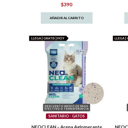
$
390
AÑADIR AL CARRITO
LLEGA [ GRATIS ] HOY
LLEGA [ 
DESCUENTO MEDIO DE PAGO
EFECTIVO O TRANSFERENCIA
SANITARIO - GATOS
NEOCLEAN – Arena Aglomerante
NEOCL