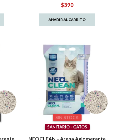
$
390
AÑADIR AL CARRITO
SIN STOCK
SANITARIO - GATOS
erante
NEOCLEAN – Arena Aglomerante