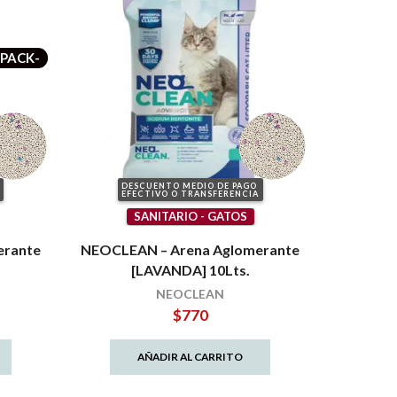
-PACK-
DESCUENTO MEDIO DE PAGO
EFECTIVO O TRANSFERENCIA
SANITARIO - GATOS
erante
NEOCLEAN – Arena Aglomerante
[LAVANDA] 10Lts.
NEOCLEAN
$
770
AÑADIR AL CARRITO