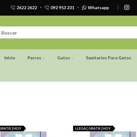
2622 2622
092 953 231
Whatsapp
Inicio
Perros
Gatos
Sanitarios Para Gatos
GRATIS ] HOY
LLEGA [ GRATIS ] HOY