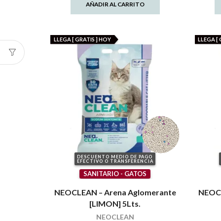
AÑADIR AL CARRITO
LLEGA [ GRATIS ] HOY
LLEGA [ 
DESCUENTO MEDIO DE PAGO
EFECTIVO O TRANSFERENCIA
SANITARIO - GATOS
NEOCLEAN – Arena Aglomerante
NEOCL
[LIMON] 5Lts.
NEOCLEAN