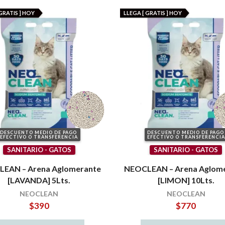
GRATIS ] HOY
LLEGA [ GRATIS ] HOY
DESCUENTO MEDIO DE PAGO
DESCUENTO MEDIO DE PAGO
EFECTIVO O TRANSFERENCIA
EFECTIVO O TRANSFERENCIA
SANITARIO - GATOS
SANITARIO - GATOS
EAN – Arena Aglomerante
NEOCLEAN – Arena Aglom
[LAVANDA] 5Lts.
[LIMON] 10Lts.
NEOCLEAN
NEOCLEAN
$
390
$
770