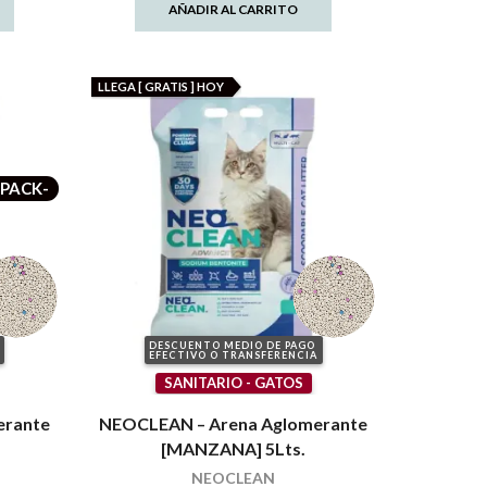
AÑADIR AL CARRITO
LLEGA [ GRATIS ] HOY
-PACK-
DESCUENTO MEDIO DE PAGO
EFECTIVO O TRANSFERENCIA
SANITARIO - GATOS
erante
NEOCLEAN – Arena Aglomerante
[MANZANA] 5Lts.
NEOCLEAN