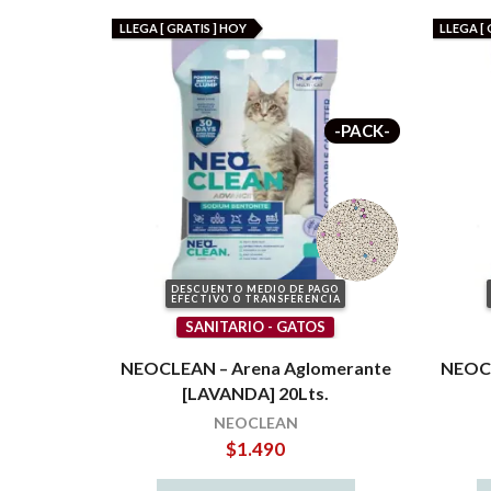
LLEGA [ GRATIS ] HOY
LLEGA [ 
-PACK-
DESCUENTO MEDIO DE PAGO
EFECTIVO O TRANSFERENCIA
SANITARIO - GATOS
NEOCLEAN – Arena Aglomerante
NEOCL
[LAVANDA] 20Lts.
NEOCLEAN
$
1.490