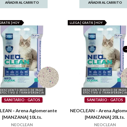
AÑADIR AL CARRITO
AÑADIR AL CARRITO
GRATIS ] HOY
LLEGA [ GRATIS ] HOY
DESCUENTO MEDIO DE PAGO
DESCUENTO MEDIO DE PAGO
EFECTIVO O TRANSFERENCIA
EFECTIVO O TRANSFERENCIA
SANITARIO - GATOS
SANITARIO - GATOS
EAN – Arena Aglomerante
NEOCLEAN – Arena Aglom
[MANZANA] 10Lts.
[MANZANA] 20Lts.
NEOCLEAN
NEOCLEAN