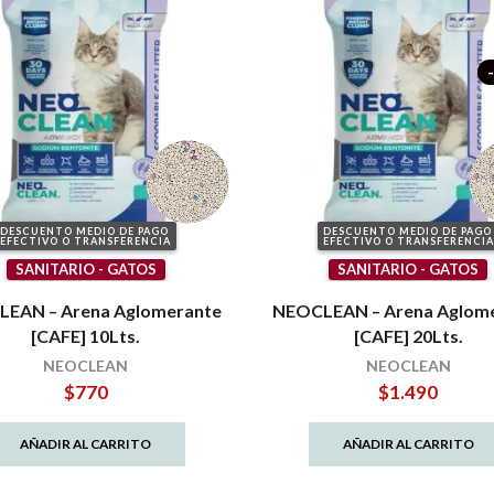
DESCUENTO MEDIO DE PAGO
DESCUENTO MEDIO DE PAGO
EFECTIVO O TRANSFERENCIA
EFECTIVO O TRANSFERENCIA
SANITARIO - GATOS
SANITARIO - GATOS
EAN – Arena Aglomerante
NEOCLEAN – Arena Aglom
[CAFE] 10Lts.
[CAFE] 20Lts.
NEOCLEAN
NEOCLEAN
$
770
$
1.490
AÑADIR AL CARRITO
AÑADIR AL CARRITO