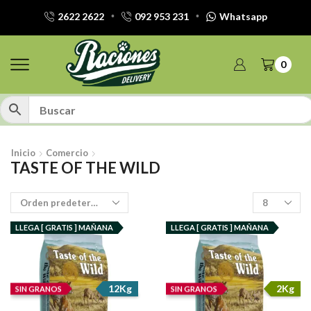
2622 2622
092 953 231
Whatsapp
0
Inicio
Comercio
TASTE OF THE WILD
Productos
por
pagina
LLEGA [ GRATIS ] MAÑANA
LLEGA [ GRATIS ] MAÑANA
12Kg
2Kg
SIN GRANOS
SIN GRANOS