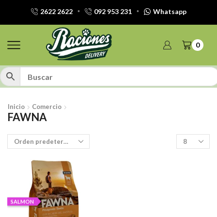
2622 2622
092 953 231
Whatsapp
0
Inicio
Comercio
FAWNA
Productos
por
pagina
SALMON