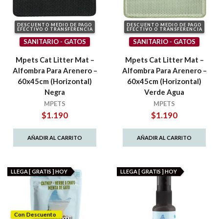
DESCUENTO MEDIO DE PAGO
DESCUENTO MEDIO DE PAGO
EFECTIVO O TRANSFERENCIA
EFECTIVO O TRANSFERENCIA
SANITARIO - GATOS
SANITARIO - GATOS
Mpets Cat Litter Mat –
Mpets Cat Litter Mat –
Alfombra Para Arenero –
Alfombra Para Arenero –
60x45cm (Horizontal)
60x45cm (Horizontal)
Negra
Verde Agua
MPETS
MPETS
$
1.190
$
1.190
AÑADIR AL CARRITO
AÑADIR AL CARRITO
LLEGA [ GRATIS ] HOY
LLEGA [ GRATIS ] HOY
Con Descuento