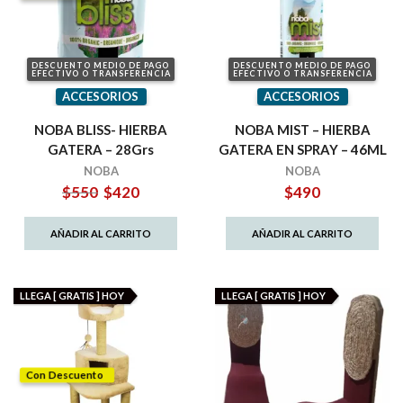
DESCUENTO MEDIO DE PAGO
DESCUENTO MEDIO DE PAGO
EFECTIVO O TRANSFERENCIA
EFECTIVO O TRANSFERENCIA
ACCESORIOS
ACCESORIOS
NOBA BLISS- HIERBA
NOBA MIST – HIERBA
GATERA – 28Grs
GATERA EN SPRAY – 46ML
NOBA
NOBA
El
El
$
550
$
420
$
490
precio
precio
original
actual
AÑADIR AL CARRITO
AÑADIR AL CARRITO
era:
es:
$550.
$420.
LLEGA [ GRATIS ] HOY
LLEGA [ GRATIS ] HOY
Con Descuento