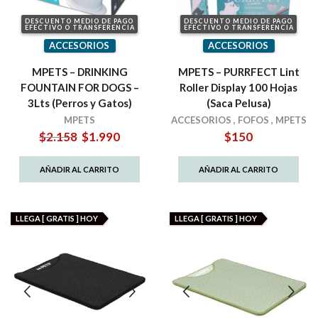
DESCUENTO MEDIO DE PAGO
DESCUENTO MEDIO DE PAGO
EFECTIVO O TRANSFERENCIA
EFECTIVO O TRANSFERENCIA
ACCESORIOS
ACCESORIOS
MPETS – DRINKING
MPETS – PURRFECT Lint
FOUNTAIN FOR DOGS –
Roller Display 100 Hojas
3Lts (Perros y Gatos)
(Saca Pelusa)
MPETS
ACCESORIOS
,
FOFOS
,
MPETS
El
El
$
2.158
$
1.990
$
150
precio
precio
original
actual
AÑADIR AL CARRITO
AÑADIR AL CARRITO
era:
es:
$2.158.
$1.990.
LLEGA [ GRATIS ] HOY
LLEGA [ GRATIS ] HOY