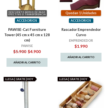
Quedan 1 Unidades
DESCUENTO MEDIO DE PAGO
EFECTIVO O TRANSFERENCIA
ACCESORIOS
ACCESORIOS
PAWISE-Cat Forniture
Rascador Emprendedor
Tower (45 cm x 45 cm x 128
Curvo
cm)
EMPRENDEDOR
$
1.990
PAWISE
El
El
$
5.900
$
4.900
precio
precio
AÑADIR AL CARRITO
original
actual
AÑADIR AL CARRITO
era:
es:
$5.900.
$4.900.
LLEGA [ GRATIS ] HOY
LLEGA [ GRATIS ] HOY