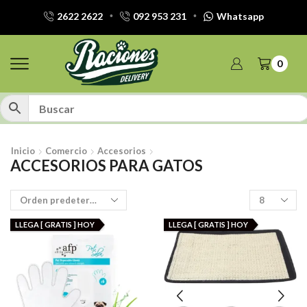
2622 2622
092 953 231
Whatsapp
0
Inicio
Comercio
Accesorios
ACCESORIOS PARA GATOS
Productos
por
pagina
LLEGA [ GRATIS ] HOY
LLEGA [ GRATIS ] HOY