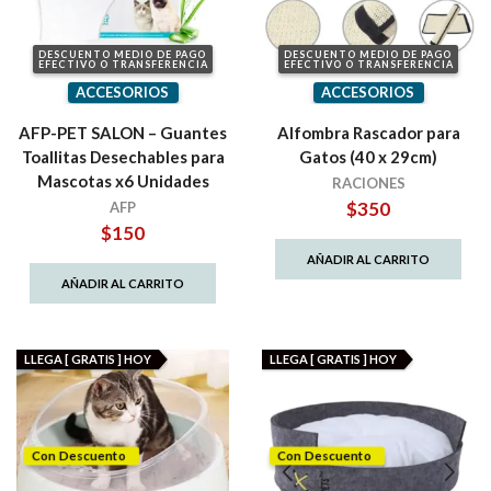
DESCUENTO MEDIO DE PAGO
DESCUENTO MEDIO DE PAGO
EFECTIVO O TRANSFERENCIA
EFECTIVO O TRANSFERENCIA
ACCESORIOS
ACCESORIOS
AFP-PET SALON – Guantes
Alfombra Rascador para
Toallitas Desechables para
Gatos (40 x 29cm)
Mascotas x6 Unidades
RACIONES
$
350
AFP
$
150
AÑADIR AL CARRITO
AÑADIR AL CARRITO
LLEGA [ GRATIS ] HOY
LLEGA [ GRATIS ] HOY
Con Descuento
Con Descuento