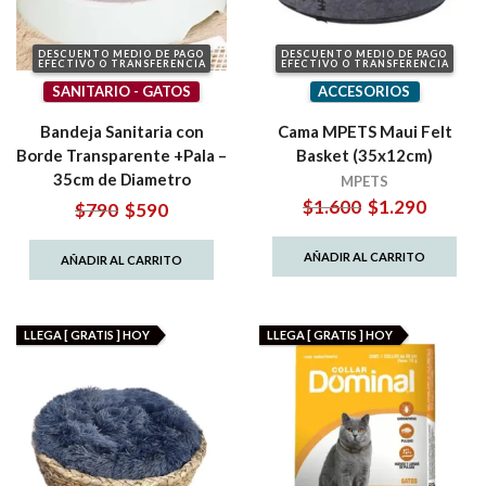
DESCUENTO MEDIO DE PAGO
DESCUENTO MEDIO DE PAGO
EFECTIVO O TRANSFERENCIA
EFECTIVO O TRANSFERENCIA
SANITARIO - GATOS
ACCESORIOS
Bandeja Sanitaria con
Cama MPETS Maui Felt
Borde Transparente +Pala –
Basket (35x12cm)
35cm de Diametro
MPETS
El
El
$
1.600
$
1.290
El
El
$
790
$
590
precio
precio
precio
precio
original
actual
original
actual
AÑADIR AL CARRITO
AÑADIR AL CARRITO
era:
es:
era:
es:
$1.600.
$1.290.
$790.
$590.
LLEGA [ GRATIS ] HOY
LLEGA [ GRATIS ] HOY