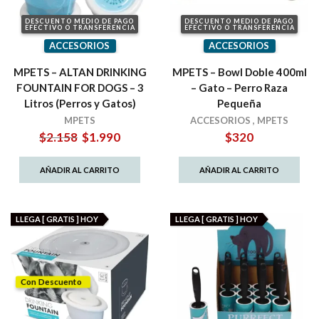
DESCUENTO MEDIO DE PAGO
DESCUENTO MEDIO DE PAGO
EFECTIVO O TRANSFERENCIA
EFECTIVO O TRANSFERENCIA
ACCESORIOS
ACCESORIOS
MPETS – ALTAN DRINKING
MPETS – Bowl Doble 400ml
FOUNTAIN FOR DOGS – 3
– Gato – Perro Raza
Litros (Perros y Gatos)
Pequeña
MPETS
ACCESORIOS
,
MPETS
El
El
$
2.158
$
1.990
$
320
precio
precio
original
actual
AÑADIR AL CARRITO
AÑADIR AL CARRITO
era:
es:
$2.158.
$1.990.
LLEGA [ GRATIS ] HOY
LLEGA [ GRATIS ] HOY
Con Descuento