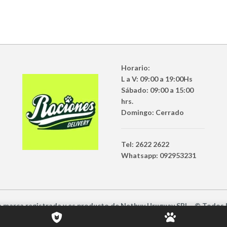
Horario:
L a V: 09:00 a 19:00Hs
Sábado: 09:00 a 15:00
hrs.
Domingo: Cerrado
Tel: 2622 2622
Whatsapp: 092953231
a marca registrada y es producto
de
Netbuy Uruguay SRL -
© Todos 