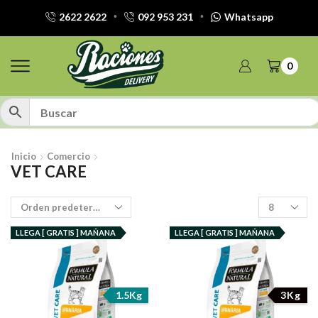
2622 2622
092 953 231
Whatsapp
0
Inicio
Comercio
VET CARE
Productos
por
pagina
LLEGA [ GRATIS ] MAÑANA
LLEGA [ GRATIS ] MAÑANA
1.5Kg
3Kg