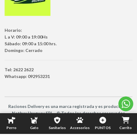
Horario:
L a V: 09:00 a 19:00Hs
Sábado: 09:00 a 15:00 hrs.
Domingo: Cerrado
Tel: 2622 2622
Whatsapp: 092953231
Raciones Delivery
es una marca registrada y es producto
de
Netbuy Uruguay SRL -
© Todos los derechos reservados
Perro
Gato
Sanitarios
Accesorios
PUNTOS
Carrito