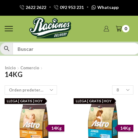
2622 2622
092 953 231
Whatsapp
0
Inicio
Comercio
14KG
Productos
por
pagina
LLEGA [ GRATIS ] HOY
LLEGA [ GRATIS ] HOY
14Kg
14Kg