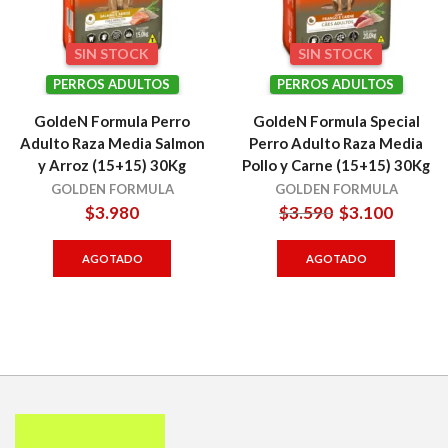
SIN STOCK
SIN STOCK
PERROS ADULTOS
PERROS ADULTOS
GoldeN Formula Perro
GoldeN Formula Special
Adulto Raza Media Salmon
Perro Adulto Raza Media
y Arroz (15+15) 30Kg
Pollo y Carne (15+15) 30Kg
GOLDEN FORMULA
GOLDEN FORMULA
El
El
$
3.980
$
3.590
$
3.100
precio
precio
original
actual
AGOTADO
AGOTADO
era:
es:
$3.590.
$3.100.