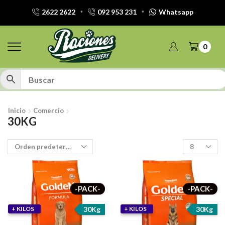
2622 2622
092 953 231
Whatsapp
0
Inicio
Comercio
30KG
Productos
por
pagina
-PACK-
-PACK-
30Kg
30Kg
+ KILOS
+ KILOS