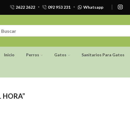
2622 2622
092 953 231
Whatsapp
Inicio
Perros
Gatos
Sanitarios Para Gatos
 HORA”