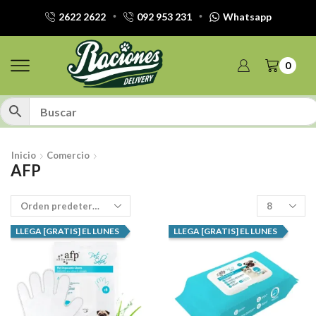
2622 2622
092 953 231
Whatsapp
0
Inicio
Comercio
AFP
Productos
por
pagina
LLEGA [GRATIS] EL LUNES
LLEGA [GRATIS] EL LUNES