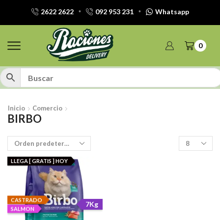
2622 2622
092 953 231
Whatsapp
0
Inicio
Comercio
BIRBO
Productos
por
pagina
LLEGA [ GRATIS ] HOY
CASTRADO
7Kg
SALMON