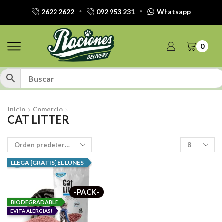
2622 2622
092 953 231
Whatsapp
0
Inicio
Comercio
CAT LITTER
Productos
por
pagina
LLEGA [GRATIS] EL LUNES
-PACK-
BIODEGRADABLE
EVITA ALERGIAS!