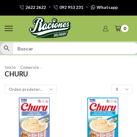
2622 2622
092 953 231
Whatsapp
0
Inicio
Comercio
CHURU
Productos
por
pagina