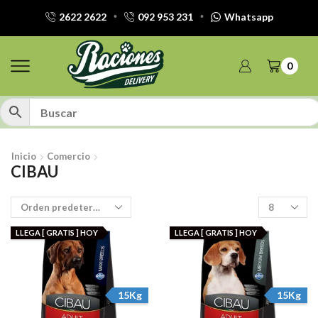
2622 2622
092 953 231
Whatsapp
0
Inicio
Comercio
CIBAU
Productos
por
pagina
LLEGA [ GRATIS ] HOY
LLEGA [ GRATIS ] HOY
15Kg
15Kg