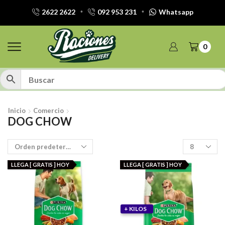
2622 2622
092 953 231
Whatsapp
0
Inicio
Comercio
DOG CHOW
Productos
por
pagina
LLEGA [ GRATIS ] HOY
LLEGA [ GRATIS ] HOY
+ KILOS