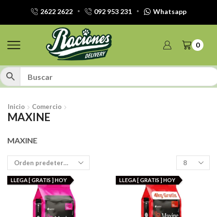
2622 2622
092 953 231
Whatsapp
0
Inicio
Comercio
MAXINE
MAXINE
Productos
por
pagina
LLEGA [ GRATIS ] HOY
LLEGA [ GRATIS ] HOY