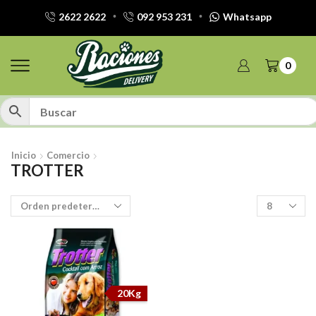
2622 2622
092 953 231
Whatsapp
0
Inicio
Comercio
TROTTER
Productos
por
pagina
20Kg