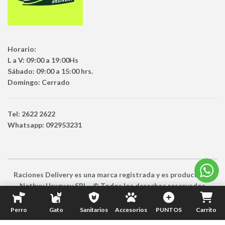
Horario:
L a V: 09:00 a 19:00Hs
Sábado: 09:00 a 15:00 hrs.
Domingo: Cerrado
Tel: 2622 2622
Whatsapp: 092953231
Raciones Delivery
es una marca registrada y es producto
de
Netbuy Uruguay SRL -
© Todos los derechos reservados
Perro
Gato
Sanitarios
Accesorios
PUNTOS
Carrito