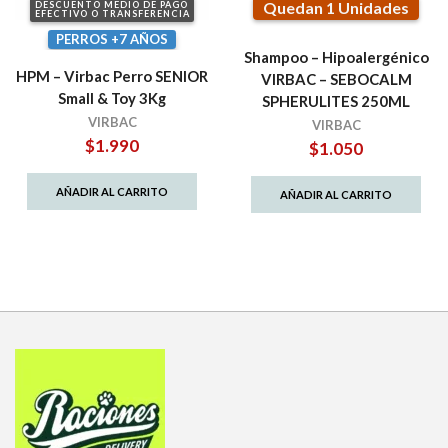
Quedan 1 Unidades
DESCUENTO MEDIO DE PAGO
EFECTIVO O TRANSFERENCIA
PERROS +7 AÑOS
Shampoo – Hipoalergénico
HPM – Virbac Perro SENIOR
VIRBAC – SEBOCALM
Small & Toy 3Kg
SPHERULITES 250ML
VIRBAC
VIRBAC
$
1.990
$
1.050
AÑADIR AL CARRITO
AÑADIR AL CARRITO