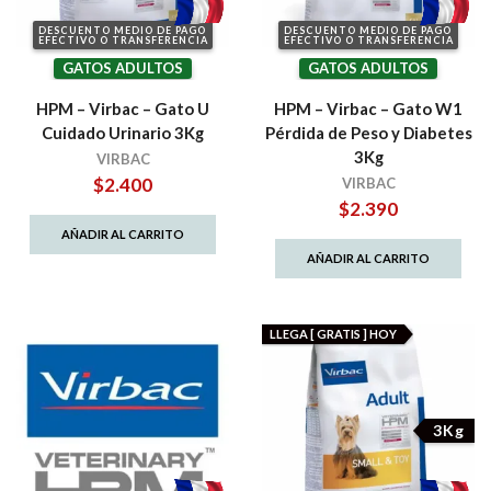
DESCUENTO MEDIO DE PAGO
DESCUENTO MEDIO DE PAGO
EFECTIVO O TRANSFERENCIA
EFECTIVO O TRANSFERENCIA
GATOS ADULTOS
GATOS ADULTOS
HPM – Virbac – Gato U
HPM – Virbac – Gato W1
Cuidado Urinario 3Kg
Pérdida de Peso y Diabetes
3Kg
VIRBAC
$
2.400
VIRBAC
$
2.390
AÑADIR AL CARRITO
AÑADIR AL CARRITO
LLEGA [ GRATIS ] HOY
3Kg