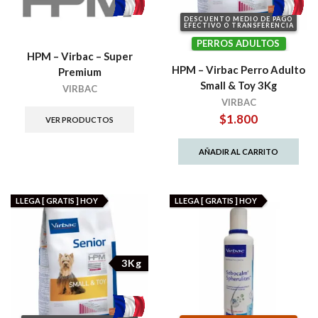
DESCUENTO MEDIO DE PAGO
EFECTIVO O TRANSFERENCIA
PERROS ADULTOS
HPM – Virbac – Super
HPM – Virbac Perro Adulto
Premium
Small & Toy 3Kg
VIRBAC
VIRBAC
$
1.800
VER PRODUCTOS
AÑADIR AL CARRITO
LLEGA [ GRATIS ] HOY
LLEGA [ GRATIS ] HOY
3Kg