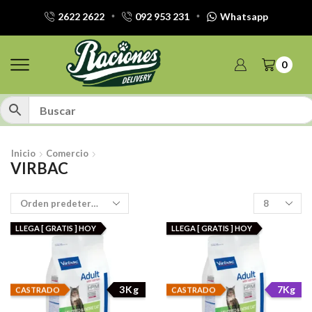
2622 2622
092 953 231
Whatsapp
0
Inicio
Comercio
VIRBAC
Productos
por
pagina
LLEGA [ GRATIS ] HOY
LLEGA [ GRATIS ] HOY
3Kg
7Kg
CASTRADO
CASTRADO