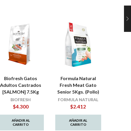
Biofresh Gatos
Formula Natural
Pate Hi
Adultos Castrados
Fresh Meat Gato
Cuidad
[SALMON] 7.5Kg
Senior 5Kgs. (Pollo)
1
BIOFRESH
FORMULA NATURAL
$
4.300
$
2.412
AÑADIR AL
AÑADIR AL
AÑ
CARRITO
CARRITO
C