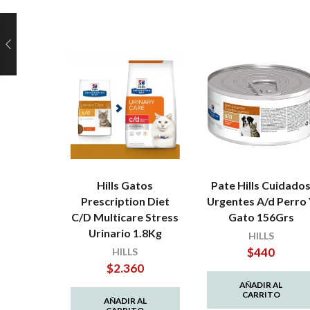
Hills Gatos
Pate Hills Cuidado
Prescription Diet
Urgentes A/d Perro 
C/D Multicare Stress
Gato 156Grs
Urinario 1.8Kg
HILLS
$
440
HILLS
$
2.360
AÑADIR AL
CARRITO
AÑADIR AL