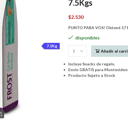
7.5Kgs
$
2.530
PUNTO PARA VOS! Obtené 17 P
disponibles
7.5Kg
Añadir al carr
Frost
Gato
Incluye Snacks de regalo.
SENIOR
Envío GRATIS para Montevideo 
Salmon
Producto Sujeto a Stock
Castrados
7.5Kgs
cantidad
GO
IA