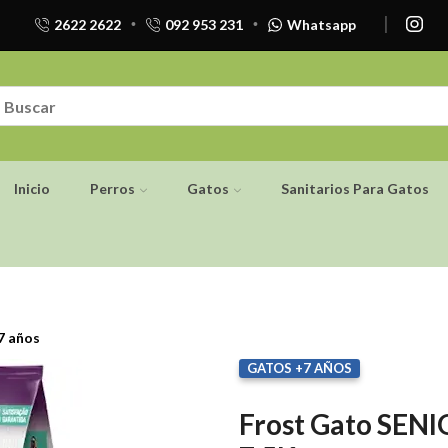
2622 2622
092 953 231
Whatsapp
Inicio
Perros
Gatos
Sanitarios Para Gatos
7 años
GATOS +7 AÑOS
Frost Gato SENI