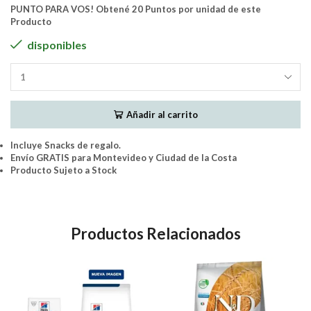
PUNTO PARA VOS! Obtené 20 Puntos por unidad de este
Producto
disponibles
Guabi
Natural
Grain
Añadir al carrito
Free
Gato
Adulto
Incluye Snacks de regalo.
Castrado
Envío GRATIS para Montevideo y Ciudad de la Costa
7.5Kg
Producto Sujeto a Stock
-
(Salmón
y
Lenteja)
Productos Relacionados
cantidad