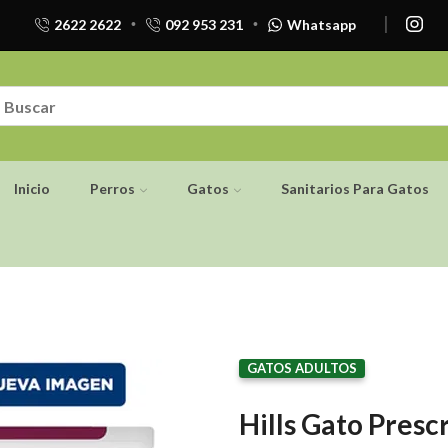
2622 2622
092 953 231
Whatsapp
Inicio
Perros
Gatos
Sanitarios Para Gatos
GATOS ADULTOS
Hills Gato Prescr