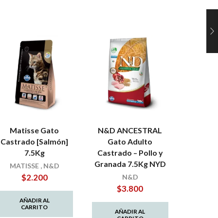
Matisse Gato
N&D ANCESTRAL
Formu
Castrado [Salmón]
Gato Adulto
Fresh
7.5Kg
Castrado – Pollo y
Senior 
Granada 7.5Kg NYD
MATISSE
,
N&D
FORMU
$
2.200
$
N&D
$
3.800
AÑADIR AL
AÑ
CARRITO
C
AÑADIR AL