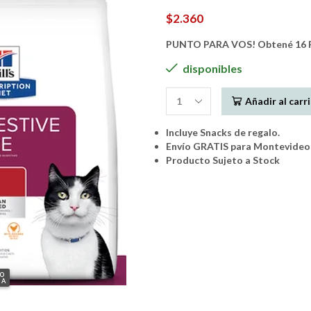
$
2.360
PUNTO PARA VOS! Obtené 16 P
disponibles
Añadir al carr
Hills
Gato
Incluye Snacks de regalo.
Prescription
Envío GRATIS para Montevideo 
Diet
Producto Sujeto a Stock
I/D
1.8Kgs.
cantidad
GO
IA