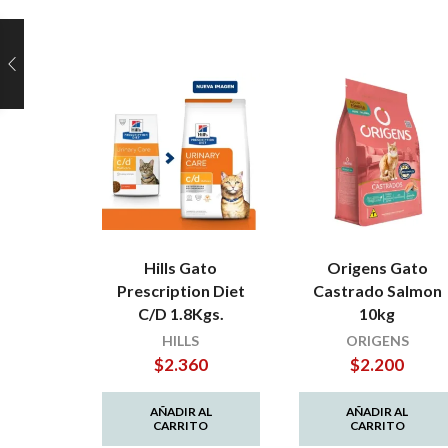
Hills Gato
Origens Gato
Prescription Diet
Castrado Salmon
C/D 1.8Kgs.
10kg
HILLS
ORIGENS
$
2.360
$
2.200
AÑADIR AL
AÑADIR AL
CARRITO
CARRITO