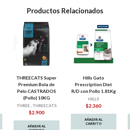
Productos Relacionados
THREECATS Super
Hills Gato
Premium Bola de
Prescription Diet
Pelo CASTRADOS
R/D con Pollo 1.81Kg
(Pollo) 10KG
HILLS
$
2.360
THREE
,
THREECATS
$
2.900
AÑADIR AL
CARRITO
AÑADIR AL