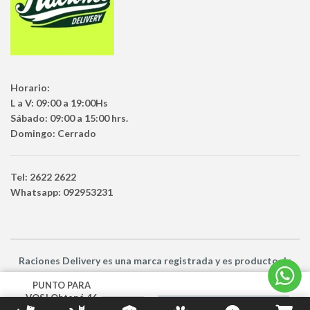
Horario:
L a V: 09:00 a 19:00Hs
Sábado: 09:00 a 15:00 hrs.
Domingo: Cerrado
Tel: 2622 2622
Whatsapp: 092953231
Raciones Delivery
es una marca registrada y es producto
de
Netbuy Uruguay SRL -
© Todos los derechos reservados
PUNTO PARA
VOS! Obtené 46
AÑADIR AL CARRITO