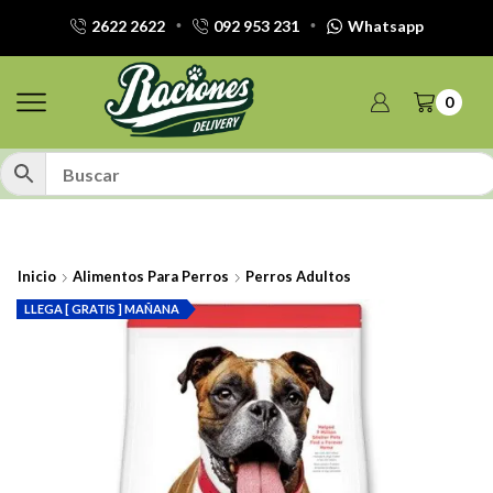
2622 2622
092 953 231
Whatsapp
0
Inicio
Alimentos Para Perros
Perros Adultos
LLEGA [ GRATIS ] MAÑANA