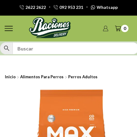
2622 2622
092 953 231
Whatsapp
0
Inicio
Alimentos Para Perros
Perros Adultos