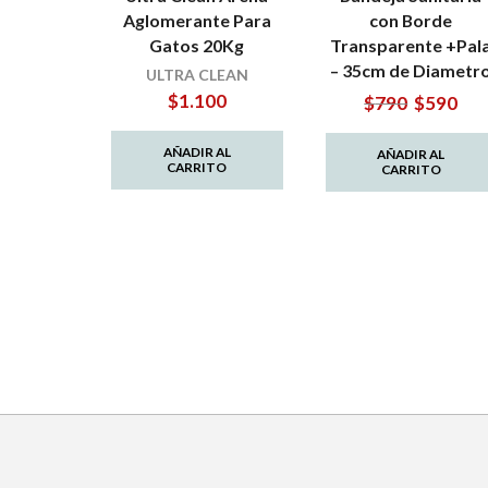
Aglomerante Para
con Borde
Gatos 20Kg
Transparente +Pal
– 35cm de Diametr
ULTRA CLEAN
$
1.100
El
El
$
790
$
590
precio
prec
original
actu
AÑADIR AL
AÑADIR AL
CARRITO
era:
es:
CARRITO
$790.
$590