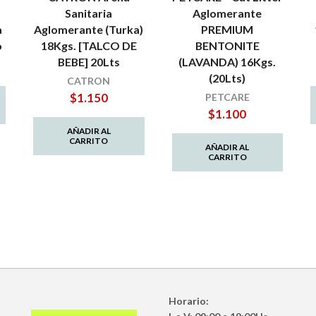
Sanitaria
Aglomerante
a
Aglomerante (Turka)
PREMIUM
o
18Kgs. [TALCO DE
BENTONITE
BEBE] 20Lts
(LAVANDA) 16Kgs.
(20Lts)
io
CATRON
al
$
1.150
PETCARE
$
1.100
.
AÑADIR AL
CARRITO
AÑADIR AL
CARRITO
Horario: