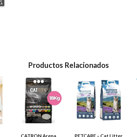
GO
DESC
IA
EFEC
Productos Relacionados
CATRON Arena
PETCARE – Cat Litter