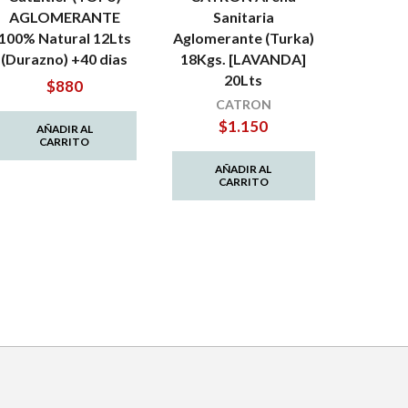
AGLOMERANTE
Sanitaria
AGLO
100% Natural 12Lts
Aglomerante (Turka)
100% Na
(Durazno) +40 dias
18Kgs. [LAVANDA]
(6 x 6L
20Lts
$
880
$
CATRON
$
1.150
AÑADIR AL
AÑ
CARRITO
C
AÑADIR AL
CARRITO