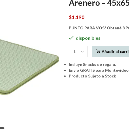
Arenero – 45x65
$
1.190
PUNTO PARA VOS! Obtené 8 Pun
disponibles
Añadir al carr
Mpets
Cat
Incluye Snacks de regalo.
Litter
Envío GRATIS para Montevideo 
Mat
Producto Sujeto a Stock
-
Alfombra
Para
Arenero
-
45x65cm
(Vertical)
Verde
Agua
cantidad