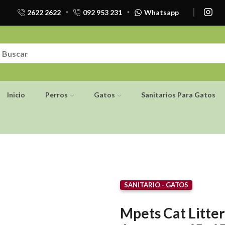
2622 2622
092 953 231
Whatsapp
Inicio
Perros
Gatos
Sanitarios Para Gatos
SANITARIO - GATOS
LLEGA [ GRATIS ] MAÑANA
Mpets Cat Litte