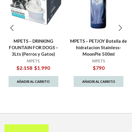
MPETS – DRINKING
MPETS – PETJOY Botella de
FOUNTAIN FOR DOGS –
hidratacion Stainless-
3Lts (Perros y Gatos)
MoonPie 500ml
MPETS
MPETS
El
El
$
2.158
$
1.990
$
790
precio
precio
original
actual
AÑADIR AL CARRITO
AÑADIR AL CARRITO
era:
es:
$2.158.
$1.990.