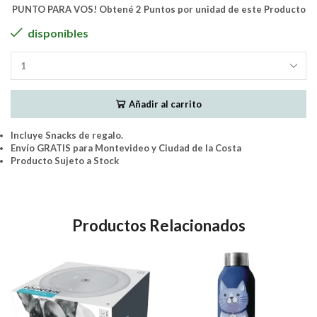
PUNTO PARA VOS! Obtené 2 Puntos por unidad de este Producto
disponibles
MPETS
-
PETJOY
Añadir al carrito
HapyTote
Shopping
Bag
Incluye Snacks de regalo.
PetFamily
Envío GRATIS para Montevideo y Ciudad de la Costa
-
Producto Sujeto a Stock
Colour
31
x
37
Productos Relacionados
cm
cantidad