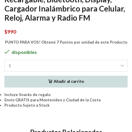
Cargador Inalámbrico para Celular,
Reloj, Alarma y Radio FM
$
990
PUNTO PARA VOS! Obtené 7 Puntos por unidad de este Producto
disponibles
Parlante
Lámpara
Veladora
Añadir al carrito
con
Luz
LED
Incluye Snacks de regalo.
RGB
Envío GRATIS para Montevideo y Ciudad de la Costa
Configurable,
Producto Sujeto a Stock
Batería
Recargable,
Bluetooth,
Display,
Cargador