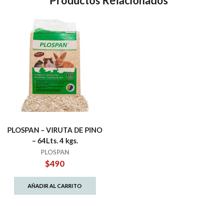
Productos Relacionados
Inalámbrico
para
Celular,
Reloj,
Alarma
y
Radio
FM
cantidad
PLOSPAN – VIRUTA DE PINO
– 64Lts. 4 kgs.
PLOSPAN
$
490
AÑADIR AL CARRITO