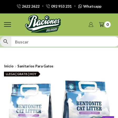
2622 2622
092 953 231
Whatsapp
0
Inicio
Sanitarios Para Gatos
LLEGA [ GRATIS ] HOY