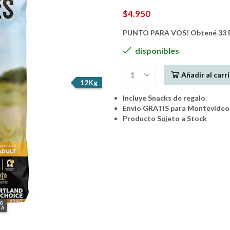
$
4.950
PUNTO PARA VOS! Obtené 33 P
disponibles
Añadir al carr
Pro
12Kg
Pac
Incluye Snacks de regalo.
-
Envío GRATIS para Montevideo 
Heartland
Producto Sujeto a Stock
Perro
Adulto
12Kg
cantidad
GO
IA