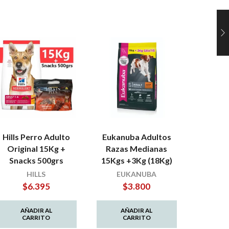
Hills Perro Adulto
Eukanuba Adultos
Astr
Original 15Kg +
Razas Medianas
Selecti
Snacks 500grs
15Kgs +3Kg (18Kg)
Kgs 
(
HILLS
EUKANUBA
$
6.395
$
3.800
$
AÑADIR AL
AÑADIR AL
CARRITO
CARRITO
AÑ