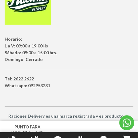
Horario:
L a V: 09:00 a 19:00Hs
Sábado: 09:00 a 15:00 hrs.
Domingo: Cerrado
Tel: 2622 2622
Whatsapp: 092953231
Raciones Delivery
es una marca registrada y es producto
de
Netbuy Uruguay SRL -
© Todos los derechos reservados
PUNTO PARA
VOS! Obtené 25
AÑADIR AL CARRITO