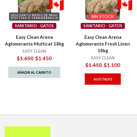
DESCUENTO MEDIO DE PAGO
SIN STOCK
EFECTIVO O TRANSFERENCIA
SANITARIO - GATOS
SANITARIO - GATOS
Easy Clean Arena
Easy Clean Arena
Aglomerante Multicat 18kg
Aglomerante Fresh Linen
18kg
EASY CLEAN
El
El
$
1.650
$
1.450
EASY CLEAN
precio
precio
El
El
$
1.450
$
1.100
original
actual
precio
precio
AÑADIR AL CARRITO
era:
es:
original
actual
AGOTADO
$1.650.
$1.450.
era:
es:
$1.450.
$1.100.