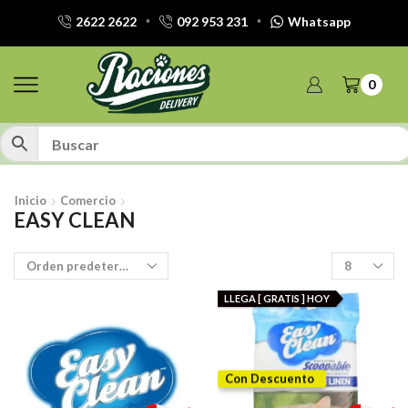
2622 2622
092 953 231
Whatsapp
0
Inicio
Comercio
EASY CLEAN
Productos
por
pagina
LLEGA [ GRATIS ] HOY
Con Descuento