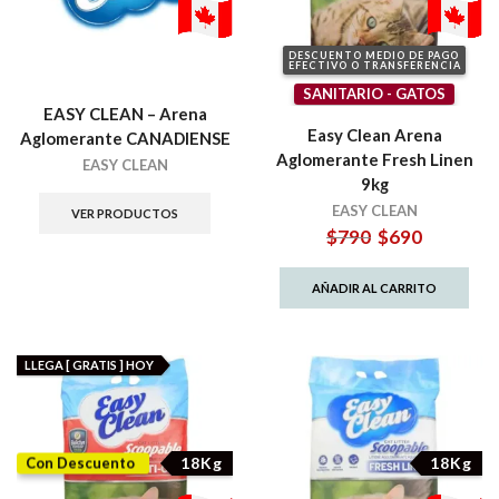
DESCUENTO MEDIO DE PAGO
EFECTIVO O TRANSFERENCIA
SANITARIO - GATOS
EASY CLEAN – Arena
Easy Clean Arena
Aglomerante CANADIENSE
Aglomerante Fresh Linen
EASY CLEAN
9kg
EASY CLEAN
VER PRODUCTOS
El
El
$
790
$
690
precio
precio
original
actual
AÑADIR AL CARRITO
era:
es:
$790.
$690.
LLEGA [ GRATIS ] HOY
18Kg
18Kg
Con Descuento