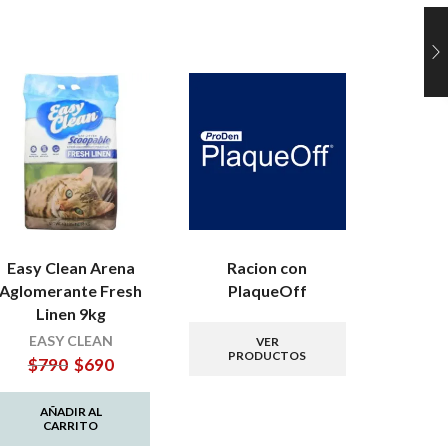
Easy Clean Arena
Racion con
EQUILIB
Aglomerante Fresh
PlaqueOff
P
Linen 9kg
EQU
EASY CLEAN
VER
PRODUCTOS
El
El
$
790
$
690
PR
precio
precio
original
actual
AÑADIR AL
era:
es:
CARRITO
$790.
$690.