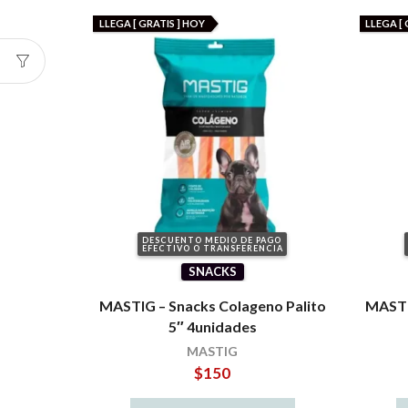
LLEGA [ GRATIS ] HOY
LLEGA [ 
DESCUENTO MEDIO DE PAGO
EFECTIVO O TRANSFERENCIA
SNACKS
MASTIG – Snacks Colageno Palito
MASTI
5″ 4unidades
MASTIG
$
150