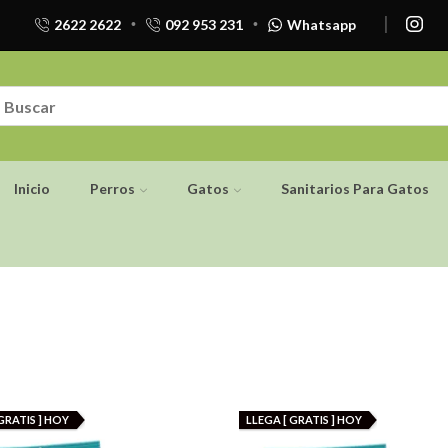
2622 2622
092 953 231
Whatsapp
Inicio
Perros
Gatos
Sanitarios Para Gatos
GRATIS ] HOY
LLEGA [ GRATIS ] HOY