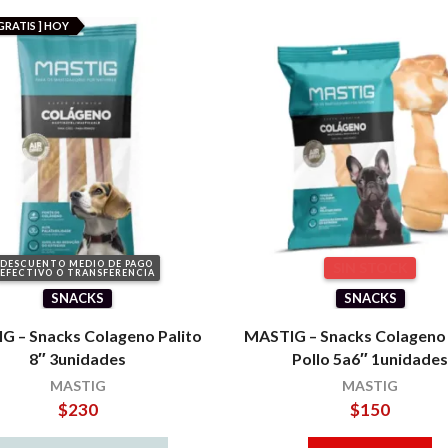
GRATIS ] HOY
DESCUENTO MEDIO DE PAGO
SIN STOCK
EFECTIVO O TRANSFERENCIA
SNACKS
SNACKS
G – Snacks Colageno Palito
MASTIG – Snacks Colageno
8″ 3unidades
Pollo 5a6″ 1unidade
MASTIG
MASTIG
$
230
$
150