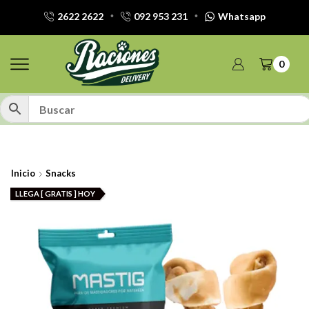
2622 2622
092 953 231
Whatsapp
0
Inicio
Snacks
LLEGA [ GRATIS ] HOY