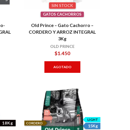
SIN STOCK
GATOS CACHORROS
to-
Old Prince – Gato Cachorro –
GRAL
CORDERO Y ARROZ INTEGRAL
3Kg
OLD PRINCE
$
1.450
AGOTADO
LIGHT
18Kg
CORDERO
15Kg