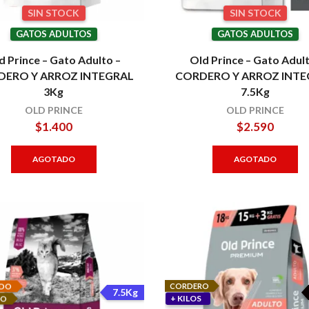
SIN STOCK
SIN STOCK
GATOS ADULTOS
GATOS ADULTOS
d Prince – Gato Adulto –
Old Prince – Gato Adul
DERO Y ARROZ INTEGRAL
CORDERO Y ARROZ INTE
3Kg
7.5Kg
OLD PRINCE
OLD PRINCE
$
1.400
$
2.590
AGOTADO
AGOTADO
CORDERO
ADO
7.5Kg
+ KILOS
RO