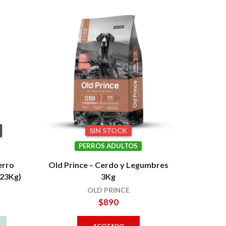
pagina
SIN STOCK
PERROS ADULTOS
erro
Old Prince – Cerdo y Legumbres
(23Kg)
3Kg
OLD PRINCE
$
890
AGOTADO