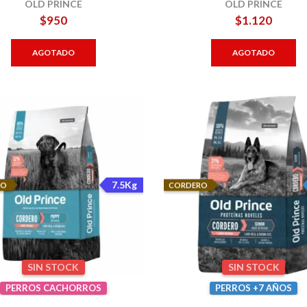
OLD PRINCE
OLD PRINCE
$
950
$
1.120
AGOTADO
AGOTADO
7.5Kg
RO
CORDERO
SIN STOCK
SIN STOCK
PERROS CACHORROS
PERROS +7 AÑOS