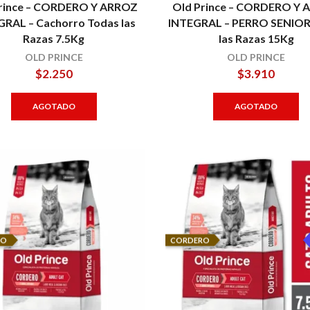
rince – CORDERO Y ARROZ
Old Prince – CORDERO Y
GRAL – Cachorro Todas las
INTEGRAL – PERRO SENIOR
Razas 7.5Kg
las Razas 15Kg
OLD PRINCE
OLD PRINCE
$
2.250
$
3.910
AGOTADO
AGOTADO
RO
CORDERO