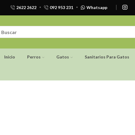
2622 2622
092 953 231
Whatsapp
Inicio
Perros
Gatos
Sanitarios Para Gatos