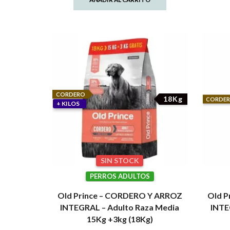
CORDERO
18Kg
CORDE
+ KILOS
SIN STOCK
PERROS ADULTOS
Old Prince – CORDERO Y ARROZ
Old P
INTEGRAL – Adulto Raza Media
INTE
15Kg +3kg (18Kg)