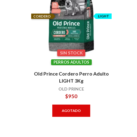
LIGHT
CORDERO
SIN STOCK
PERROS ADULTOS
Old Prince Cordero Perro Adulto
LIGHT 3Kg
OLD PRINCE
$
950
AGOTADO