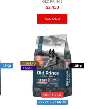
OLD PRINCE
$
2.450
AGOTADO
CORDERO
15Kg
18Kg
+ KILOS
SIN STOCK
PERROS +7 AÑOS