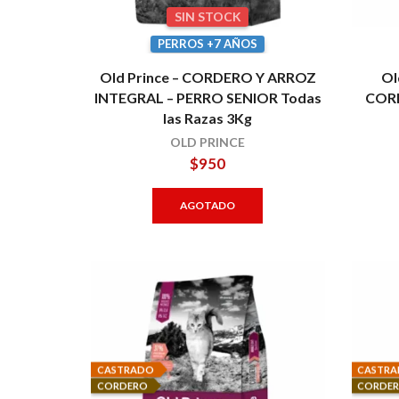
SIN STOCK
PERROS +7 AÑOS
Old Prince – CORDERO Y ARROZ
Ol
INTEGRAL – PERRO SENIOR Todas
COR
las Razas 3Kg
OLD PRINCE
$
950
AGOTADO
CASTRADO
CASTR
CORDERO
CORDE