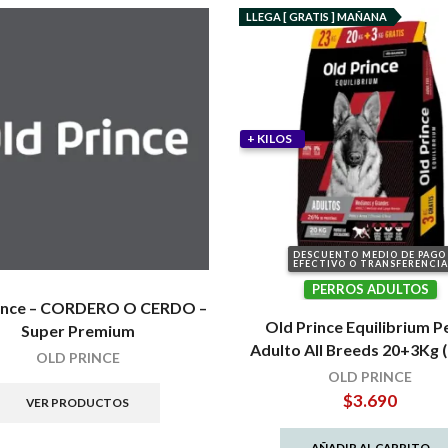
LLEGA [ GRATIS ] MAÑANA
+ KILOS
DESCUENTO MEDIO DE PAGO
EFECTIVO O TRANSFERENCIA
PERROS ADULTOS
rince – CORDERO O CERDO –
Old Prince Equilibrium P
Super Premium
Adulto All Breeds 20+3Kg 
OLD PRINCE
OLD PRINCE
$
3.690
VER PRODUCTOS
AÑADIR AL CARRITO