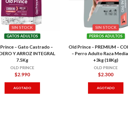
SIN STOCK
SIN STOCK
GATOS ADULTOS
PERROS ADULTOS
 Prince – Gato Castrado –
Old Prince – PREMIUM – 
DERO Y ARROZ INTEGRAL
– Perro Adulto Raza Medi
7.5Kg
+3kg (18Kg)
OLD PRINCE
OLD PRINCE
$
2.990
$
2.300
AGOTADO
AGOTADO