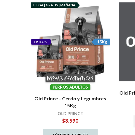
LLEGA [ GRATIS ] MAÑANA
15Kg
+ KILOS
DESCUENTO MEDIO DE PAGO
EFECTIVO O TRANSFERENCIA
PERROS ADULTOS
Old P
Old Prince – Cerdo y Legumbres
15Kg
OLD PRINCE
$
3.590
AÑADIR AL CARRITO