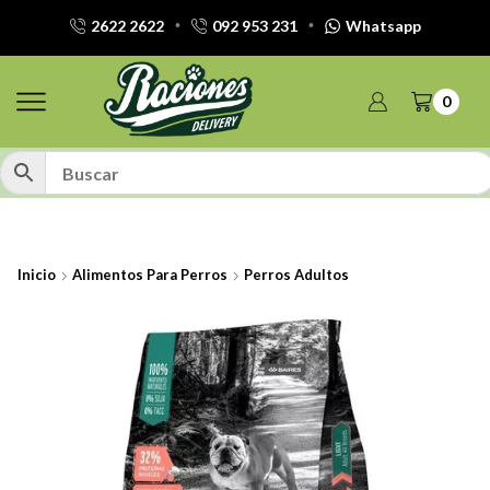
2622 2622
092 953 231
Whatsapp
0
Inicio
Alimentos Para Perros
Perros Adultos