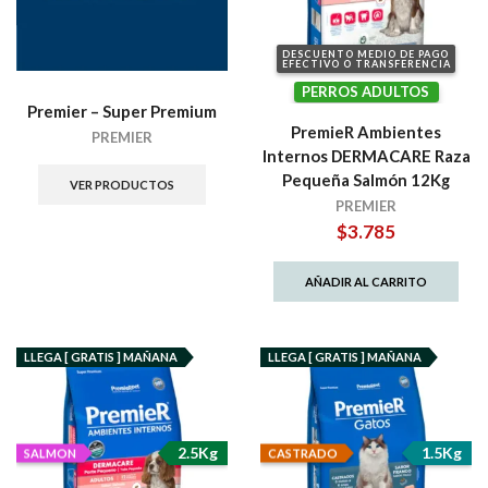
DESCUENTO MEDIO DE PAGO
EFECTIVO O TRANSFERENCIA
PERROS ADULTOS
Premier – Super Premium
PremieR Ambientes
PREMIER
Internos DERMACARE Raza
Pequeña Salmón 12Kg
VER PRODUCTOS
PREMIER
$
3.785
AÑADIR AL CARRITO
LLEGA [ GRATIS ] MAÑANA
LLEGA [ GRATIS ] MAÑANA
2.5Kg
1.5Kg
SALMON
CASTRADO