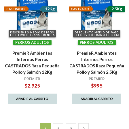
12Kg
2.5Kg
CASTRADO
CASTRADO
DESCUENTO MEDIO DE PAGO
DESCUENTO MEDIO DE PAGO
EFECTIVO O TRANSFERENCIA
EFECTIVO O TRANSFERENCIA
PERROS ADULTOS
PERROS ADULTOS
PremieR Ambientes
PremieR Ambientes
Internos Perros
Internos Perros
CASTRADOS Raza Pequeña
CASTRADOS Raza Pequeña
Pollo y Salmón 12Kg
Pollo y Salmón 2.5Kg
PREMIER
PREMIER
$
2.925
$
995
AÑADIR AL CARRITO
AÑADIR AL CARRITO
1
2
3