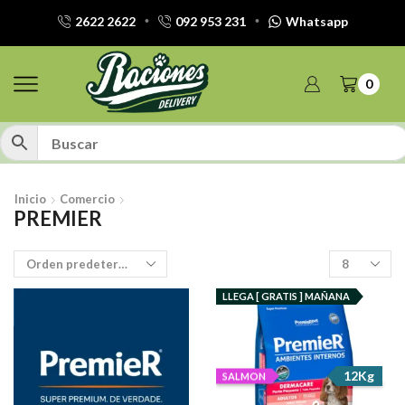
2622 2622
092 953 231
Whatsapp
0
Inicio
Comercio
PREMIER
Productos
por
pagina
LLEGA [ GRATIS ] MAÑANA
12Kg
SALMON