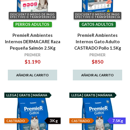
DESCUENTO MEDIO DE PAGO
DESCUENTO MEDIO DE PAGO
EFECTIVO O TRANSFERENCIA
EFECTIVO O TRANSFERENCIA
PERROS ADULTOS
GATOS ADULTOS
PremieR Ambientes
PremieR Ambientes
Internos DERMACARE Raza
Internos Gato Adulto
Pequeña Salmón 2.5Kg
CASTRADO Pollo 1.5Kg
PREMIER
PREMIER
$
1.190
$
850
AÑADIR AL CARRITO
AÑADIR AL CARRITO
LLEGA [ GRATIS ] MAÑANA
LLEGA [ GRATIS ] MAÑANA
3Kg
7.5Kg
CASTRADO
CASTRADO