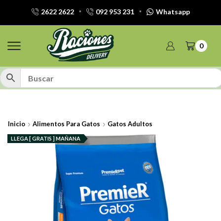
2622 2622
092 953 231
Whatsapp
0
Inicio
Alimentos Para Gatos
Gatos Adultos
LLEGA [ GRATIS ] MAÑANA