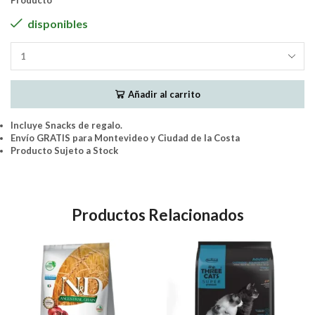
Producto
disponibles
PremieR
Ambientes
Internos
Añadir al carrito
Gato
Adulto
Pollo
Incluye Snacks de regalo.
7.5Kg
Envío GRATIS para Montevideo y Ciudad de la Costa
+1.5Kg
Producto Sujeto a Stock
(9Kg)
cantidad
Productos Relacionados