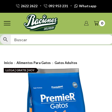
2622 2622
092 953 231
Whatsapp
0
Inicio
Alimentos Para Gatos
Gatos Adultos
LLEGA [ GRATIS ] HOY