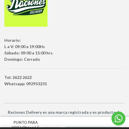
Horario:
L a V: 09:00 a 19:00Hs
Sábado: 09:00 a 15:00 hrs.
Domingo: Cerrado
Tel: 2622 2622
Whatsapp: 092953231
Raciones Delivery
es una marca registrada y es producto
de
Netbuy Uruguay SRL -
© Todos los derechos reservados
PUNTO PARA
VOS! Obtené 5