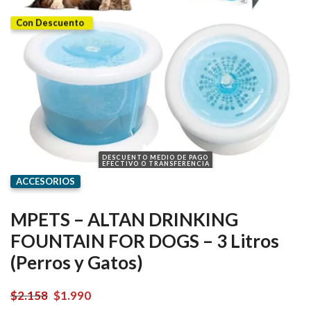
Con Descuento
DESCUENTO MEDIO DE PAGO
EFECTIVO O TRANSFERENCIA
ACCESORIOS
MPETS – ALTAN DRINKING
FOUNTAIN FOR DOGS – 3 Litros
(Perros y Gatos)
El
El
$
2.158
$
1.990