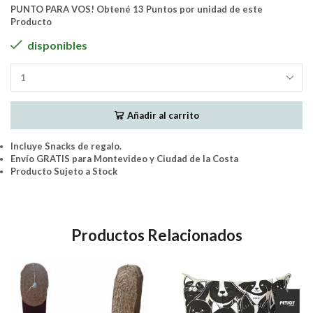
precio
precio
PUNTO PARA VOS! Obtené 13 Puntos por unidad de este
Producto
original
actual
disponibles
era:
es:
MPETS
$2.158.
$1.990.
-
ALTAN
Añadir al carrito
DRINKING
FOUNTAIN
FOR
Incluye Snacks de regalo.
DOGS
Envío GRATIS para Montevideo y Ciudad de la Costa
-
Producto Sujeto a Stock
3
Litros
(Perros
y
Productos Relacionados
Gatos)
cantidad