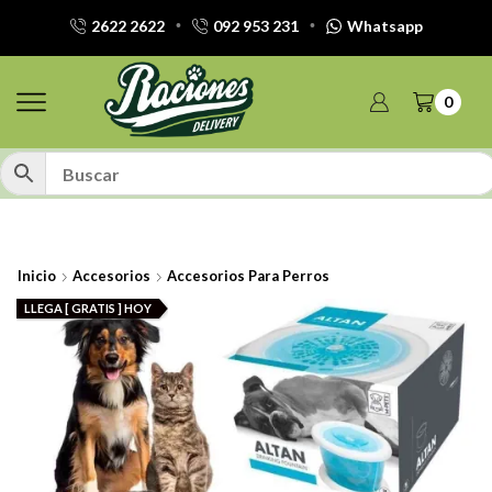
2622 2622
092 953 231
Whatsapp
0
Inicio
Accesorios
Accesorios Para Perros
LLEGA [ GRATIS ] HOY