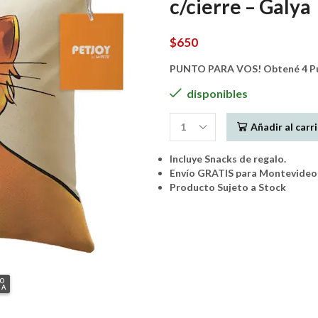
c/cierre – Galya
$
650
PUNTO PARA VOS! Obtené 4 Pun
disponibles
Añadir al carr
MPETS
-
Incluye Snacks de regalo.
PETJOY
Envío GRATIS para Montevideo 
Hapy
Producto Sujeto a Stock
Hugs
Almohadon
c/cierre
-
Galya
cantidad
GO
IA