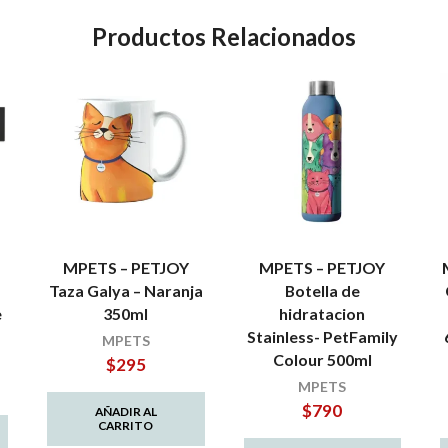
Productos Relacionados
MPETS – PETJOY
MPETS – PETJOY
Taza Galya – Naranja
Botella de
e
350ml
hidratacion
Stainless- PetFamily
MPETS
Colour 500ml
$
295
MPETS
$
790
AÑADIR AL
CARRITO