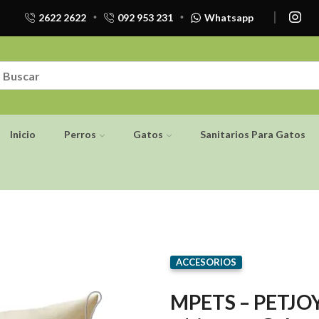
2622 2622
092 953 231
Whatsapp
Inicio
Perros
Gatos
Sanitarios Para Gatos
ACCESORIOS
MPETS – PETJO