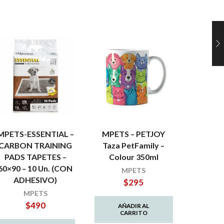
MPETS-ESSENTIAL –
MPETS – PETJOY
MPETS
CARBON TRAINING
Taza PetFamily –
Ha
PADS TAPETES –
Colour 350ml
Almohad
60×90 – 10 Un. (CON
PetFam
MPETS
ADHESIVO)
$
295
MPETS
$
490
AÑADIR AL
CARRITO
AÑ