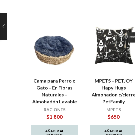
Cama para Perro o
MPETS – PETJOY
Gato – En Fibras
Hapy Hugs
Naturales –
Almohadon c/cierr
Almohadón Lavable
PetFamily
RACIONES
MPETS
$
1.800
$
650
AÑADIR AL
AÑADIR AL