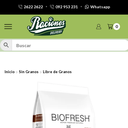
2622 2622
092 953 231
Whatsapp
0
Inicio
Sin Granos
Libre de Granos