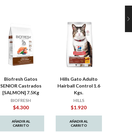
Biofresh Gatos
Hills Gato Adulto
Mati
SENIOR Castrados
Hairball Control 1.6
Castr
[SALMON] 7.5Kg
Kgs.
BIOFRESH
HILLS
MATI
$
4.300
$
1.920
$
AÑADIR AL
AÑADIR AL
AÑ
CARRITO
CARRITO
C