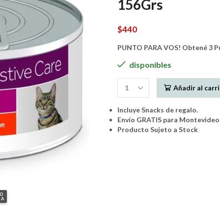
156Grs
$
440
PUNTO PARA VOS! Obtené 3 Pun
disponibles
Añadir al carr
Pate
Hills
Incluye Snacks de regalo.
i/d
Envío GRATIS para Montevideo 
Gato
Producto Sujeto a Stock
Cuidado
Digestivo
156Grs
cantidad
GO
IA