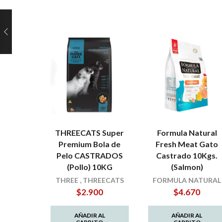
THREECATS Super
Formula Natural
Premium Bola de
Fresh Meat Gato
Pelo CASTRADOS
Castrado 10Kgs.
(Pollo) 10KG
(Salmon)
THREE
,
THREECATS
FORMULA NATURAL
$
2.900
$
4.670
AÑADIR AL
AÑADIR AL