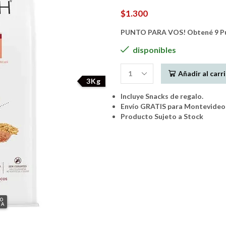
$
1.300
PUNTO PARA VOS! Obtené 9 Pun
disponibles
Añadir al carr
Biofresh
3Kg
SENIOR
Incluye Snacks de regalo.
Razas
Envío GRATIS para Montevideo 
Pequeñas
Producto Sujeto a Stock
3Kg
cantidad
GO
IA