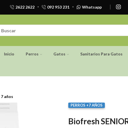
2622 2622
092 953 231
Whatsapp
Inicio
Perros
Gatos
Sanitarios Para Gatos
 7 años
PERROS +7 AÑOS
Biofresh SENIO