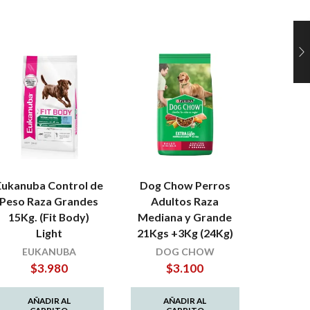
Eukanuba Control de
Dog Chow Perros
Hil
Peso Raza Grandes
Adultos Raza
Prescrip
15Kg. (Fit Body)
Mediana y Grande
Light
21Kgs +3Kg (24Kg)
$
EUKANUBA
DOG CHOW
$
3.980
$
3.100
AÑ
C
AÑADIR AL
AÑADIR AL