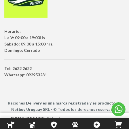
Horario:
L a V: 09:00 a 19:00Hs
Sábado: 09:00 a 15:00 hrs.
Domingo: Cerrado
Tel: 2622 2622
Whatsapp: 092953231
Raciones Delivery
es una marca registrada y es producto
de
Netbuy Uruguay SRL -
© Todos los derechos reservados
PUNTO PARA VOS! Obtené
18 Puntos por unidad de este
AÑADIR AL CARRITO
Producto