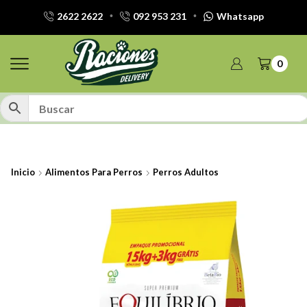
2622 2622
092 953 231
Whatsapp
0
Inicio
Alimentos Para Perros
Perros Adultos