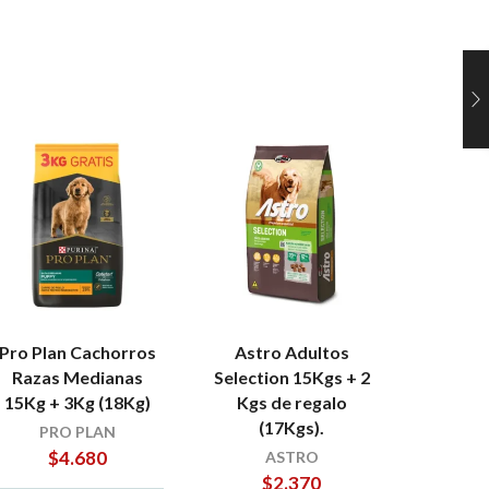
Pro Plan Cachorros
Astro Adultos
Frost A
Razas Medianas
Selection 15Kgs + 2
1
15Kg + 3Kg (18Kg)
Kgs de regalo
(17Kgs).
$
PRO PLAN
$
4.680
ASTRO
$
2.370
AÑ