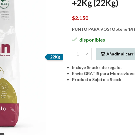
+2Kg (22Kg)
$
2.150
PUNTO PARA VOS! Obtené 14 P
disponibles
Añadir al carr
Nutrican
22Kg
Perro
Incluye Snacks de regalo.
Adulto
Envío GRATIS para Montevideo 
Raza
Producto Sujeto a Stock
Media
20kg
+2Kg
(22Kg)
cantidad