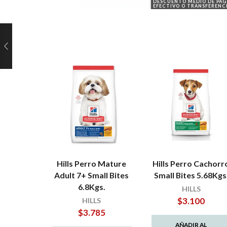
DESCUENTO MEDIO DE PA
EFECTIVO O TRANSFERENC
Hills Perro Mature
Hills Perro Cachorr
Adult 7+ Small Bites
Small Bites 5.68Kgs
6.8Kgs.
HILLS
$
3.100
HILLS
$
3.785
AÑADIR AL