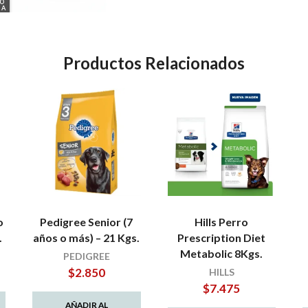
GO
IA
Productos Relacionados
o
Pedigree Senior (7
Hills Perro
.
años o más) – 21 Kgs.
Prescription Diet
Metabolic 8Kgs.
PEDIGREE
$
2.850
HILLS
$
7.475
AÑADIR AL