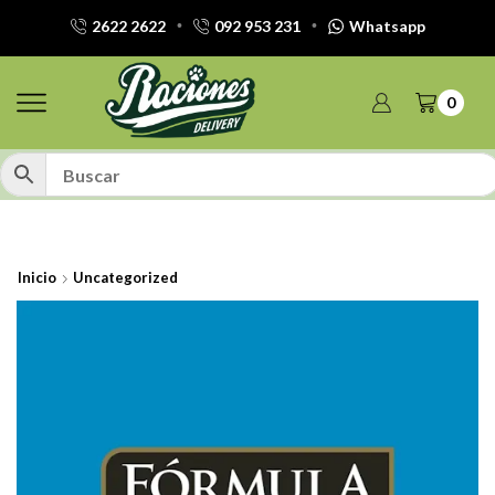
2622 2622
092 953 231
Whatsapp
0
Inicio
Uncategorized