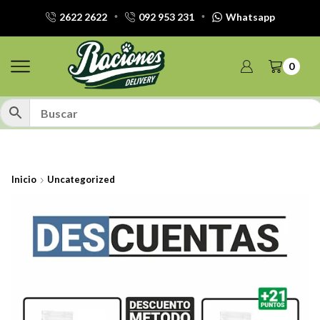
2622 2622
092 953 231
Whatsapp
0
Inicio
Uncategorized